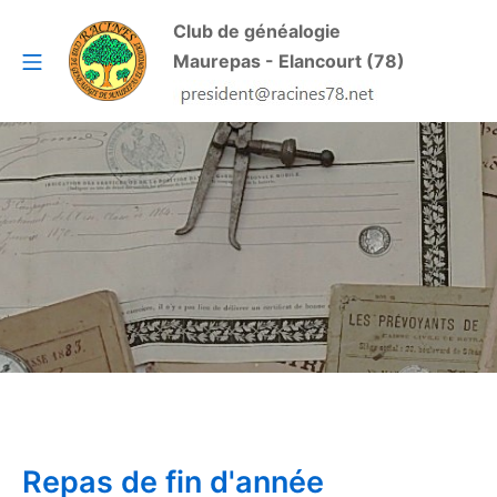
Aller
Club de généalogie
au
Menu mobile
Maurepas - Elancourt (78)
contenu
RACINES
Repas de fin d'année