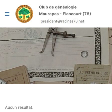
Aller
Club de généalogie
au
Menu mobile
Maurepas - Elancourt (78)
contenu
RACINES
Aucun résultat.