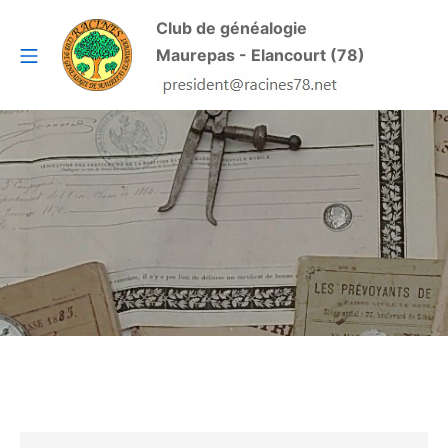
Aller
Club de généalogie
au
Menu mobile
Maurepas - Elancourt (78)
contenu
RACINES